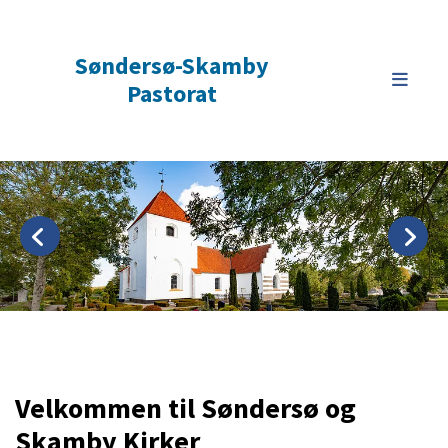
Søndersø-Skamby
Pastorat
Velkommen til Søndersø og
Skamby Kirker