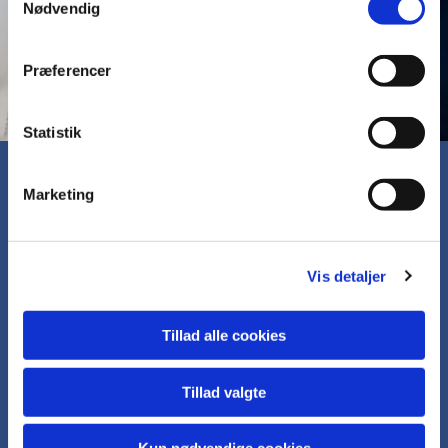
Nødvendig
Præferencer
Statistik
Marketing
Mulighed for dåb om lørdagen
Søndersø og Skamby kirker
Vis detaljer
Det er muligt at få sit barn døbt ved en af de særlige
lørdags dåbsgudstjenester, som tilbydes.
Tillad alle cookies
Lær mere
Tillad valgte