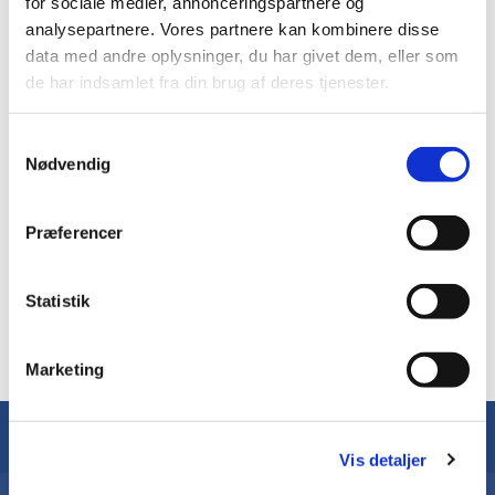
16. april
for sociale medier, annonceringspartnere og
20. maj
analysepartnere. Vores partnere kan kombinere disse
25. juni
data med andre oplysninger, du har givet dem, eller som
20. august
de har indsamlet fra din brug af deres tjenester.
17. september
29. oktober
Samtykkevalg
Nødvendig
19. november
Alle møder foregår i sognehuset med start 19:00.
Præferencer
Statistik
Marketing
Can't find your question? Call us now:
80808080
Vis detaljer