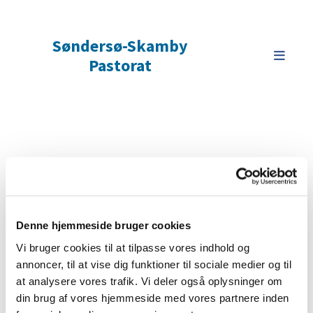
Søndersø-Skamby
Pastorat
Mødedatoer i Skamby
menighedsråd:
I 2026 afholdes der møder i Skamby menighedsråd på
Denne hjemmeside bruger cookies
følgende datoer:
Vi bruger cookies til at tilpasse vores indhold og
22. februar
annoncer, til at vise dig funktioner til sociale medier og til
19. marts
at analysere vores trafik. Vi deler også oplysninger om
18. marts
din brug af vores hjemmeside med vores partnere inden