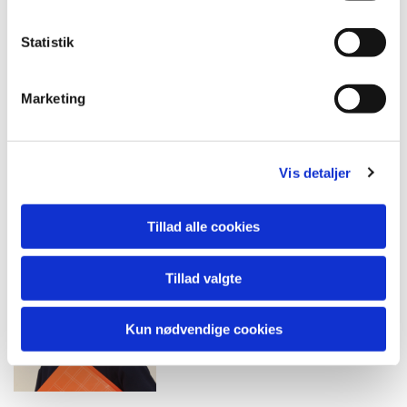
Statistik
Marketing
Janet Hansen
Præst
Vis detaljer
Tillad alle cookies
Tillad valgte
Janet Hansen
Kun nødvendige cookies
Præst