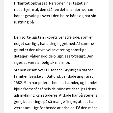
firkantet opbygget. Personen har taget sin
ridderhjelm af, den står en det ene hjørne, han
har et gevaldigt svær i den højre hånd og har sin
rustning på.
Den sorte ligsten i korets venstre side, som er
noget særligt, har aldrig ligget ned. Af samme
grund er den uhyre velbevaret og samtlige
detaljer i våbenskjolde o.lign. ses tydeligt. Den
siges at være af belgisk marmor.
Stenen er sat over Elisabeth Bryske; en datter i
familien Bryske til Dallund, der døde ung i året
1582. Man har poleret hendes hænder, og hendes
kjole fremstår så selv de mindste detaljer i dens
udsmykning kan studeres. Afdøde har på stenens
gengivelse ringe på så mange fingre, at det har
været umuligt for hende at arbejde. På den måde