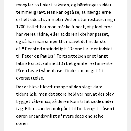
mangler to linier i teksten, og håndtaget sidder
temmelig lavt. Man kan også se, at hængslerne
er helt ude af symmetri. Ved en stor restaurering i
1700-tallet har man måske fundet, at plankerne
har været rådne, eller at døren ikke har passet,
og så har man simpelthen savet det nederste
af..!! Der stod oprindeligt: "Denne kirke er indviet
til Peter og Paulus". Fortsættelsen er et langt
latinsk citat, salme 118 i Det gamle Testamente:
På en tavle i våbenhuset findes en meget fri
oversættelse.
Der er blevet lavet mange af den slags døre i
tidens løb, men det store held var her, at der blev
bygget våbenhus, så døren kom til at sidde under
tag. Ellers var den nok gået til for længst. Låsen i
døren er sandsynligt af nyere dato end selve
døren.