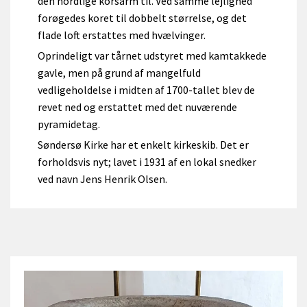
den nordlige korsarm til. Ved samme lejlighed
forøgedes koret til dobbelt størrelse, og det
flade loft erstattes med hvælvinger.
Oprindeligt var tårnet udstyret med kamtakkede
gavle, men på grund af mangelfuld
vedligeholdelse i midten af 1700-tallet blev de
revet ned og erstattet med det nuværende
pyramidetag.
Søndersø Kirke har et enkelt kirkeskib. Det er
forholdsvis nyt; lavet i 1931 af en lokal snedker
ved navn Jens Henrik Olsen.