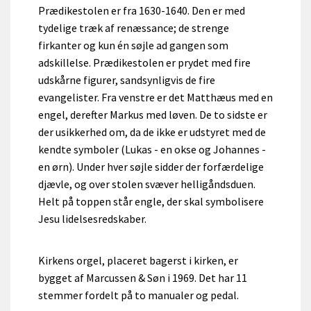
Prædikestolen er fra 1630-1640. Den er med
tydelige træk af renæssance; de strenge
firkanter og kun én søjle ad gangen som
adskillelse. Prædikestolen er prydet med fire
udskårne figurer, sandsynligvis de fire
evangelister. Fra venstre er det Matthæus med en
engel, derefter Markus med løven. De to sidste er
der usikkerhed om, da de ikke er udstyret med de
kendte symboler (Lukas - en okse og Johannes -
en ørn). Under hver søjle sidder der forfærdelige
djævle, og over stolen svæver helligåndsduen.
Helt på toppen står engle, der skal symbolisere
Jesu lidelsesredskaber.
Kirkens orgel, placeret bagerst i kirken, er
bygget af Marcussen & Søn i 1969. Det har 11
stemmer fordelt på to manualer og pedal.