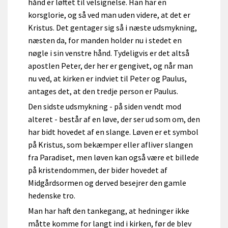
hånd er løftet til velsignelse. Han har en
korsglorie, og så ved man uden videre, at det er
Kristus. Det gentager sig så i næste udsmykning,
næsten da, for manden holder nu i stedet en
nøgle i sin venstre hånd. Tydeligvis er det altså
apostlen Peter, der her er gengivet, og når man
nu ved, at kirken er indviet til Peter og Paulus,
antages det, at den tredje person er Paulus.
Den sidste udsmykning - på siden vendt mod
alteret - består af en løve, der ser ud som om, den
har bidt hovedet af en slange. Løven er et symbol
på Kristus, som bekæmper eller afliver slangen
fra Paradiset, men løven kan også være et billede
på kristendommen, der bider hovedet af
Midgårdsormen og derved besejrer den gamle
hedenske tro.
Man har haft den tankegang, at hedninger ikke
måtte komme for langt ind i kirken, før de blev