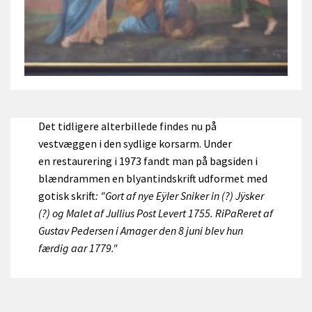
Det tidligere alterbillede findes nu på
vestvæggen i den sydlige korsarm. Under
en restaurering i 1973 fandt man på bagsiden i
blændrammen en blyantindskrift udformet med
gotisk skrift
: "Gort af nye Eÿler Sniker in (?) Jÿsker
(?) og Malet af Jullius Post Levert 1755. RiPaReret af
Gustav Pedersen i Amager den 8 juni blev hun
færdig aar 1779."