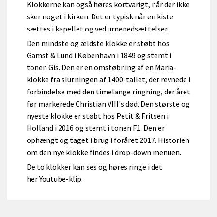
Klokkerne kan også høres kortvarigt, når der ikke
sker noget i kirken. Det er typisk når en kiste
sættes i kapellet og ved urnenedsættelser.
Den mindste og ældste klokke er støbt hos
Gamst & Lund i København i 1849 og stemt i
tonen Gis. Den er en omstøbning af en Maria-
klokke fra slutningen af 1400-tallet, der revnede i
forbindelse med den timelange ringning, der året
før markerede Christian VIII's død. Den største og
nyeste klokke er støbt hos Petit & Fritsen i
Holland i 2016 og stemt i tonen F1. Den er
ophængt og taget i brug i foråret 2017. Historien
om den nye klokke findes i drop-down menuen.
De to klokker kan ses og høres ringe i det
her Youtube-klip.